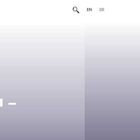
EN
DE
 –