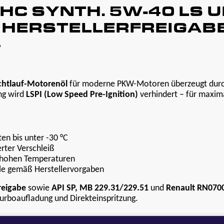
HC SYNTH. 5W-40 LS U
N HERSTELLERFREIGA
4
chtlauf-Motorenöl
für moderne PKW-Motoren überzeugt durc
ung wird
LSPI (Low Speed Pre-Ignition)
verhindert – für maxim
ten bis unter -30 °C
erter Verschleiß
i hohen Temperaturen
lle gemäß Herstellervorgaben
reigabe
sowie
API SP, MB 229.31/229.51
und
Renault
RN070
Turboaufladung und Direkteinspritzung.