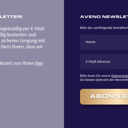
LETTER!
AVENO NEWSLE
regelmäßig per E-Mail
Bitte das nachfolgende Kontakfo
lig kostenlos und
n sicheren Umgang mit
hern Ihnen, dass wir
derzeit von Ihnen
hier
Bitte lesen Sie unsere
Datenschut
Sie können jederzeit den Newslet
ABONNI