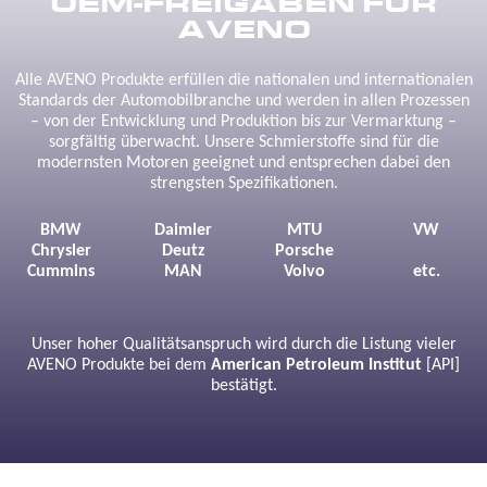
OEM-FREIGABEN FÜR
AVENO
Alle AVENO Produkte erfüllen die nationalen und internationalen
Standards der Automobilbranche und werden in allen Prozessen
– von der Entwicklung und Produktion bis zur Vermarktung –
sorgfältig überwacht. Unsere Schmierstoffe sind für die
modernsten Motoren geeignet und entsprechen dabei den
strengsten Spezifikationen.
BMW
Daimler
MTU
VW
Chrysler
Deutz
Porsche
Cummins
MAN
Volvo
etc.
Unser hoher Qualitätsanspruch wird durch die Listung vieler
AVENO Produkte bei dem
American Petroleum Institut
[API]
bestätigt.