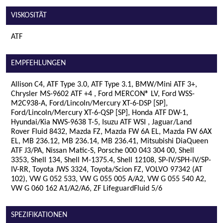
VISKOSITÄT
ATF
EMPFEHLUNGEN
Allison C4, ATF Type 3.0, ATF Type 3.1, BMW/Mini ATF 3+,
Chrysler MS-9602 ATF +4 , Ford MERCON® LV, Ford WSS-
M2C938-A, Ford/Lincoln/Mercury XT-6-DSP [SP],
Ford/Lincoln/Mercury XT-6-QSP [SP], Honda ATF DW-1,
Hyundai/Kia NWS-9638 T-5, Isuzu ATF WSI , Jaguar/Land
Rover Fluid 8432, Mazda FZ, Mazda FW 6A EL, Mazda FW 6AX
EL, MB 236.12, MB 236.14, MB 236.41, Mitsubishi DiaQueen
ATF J3/PA, Nissan Matic-S, Porsche 000 043 304 00, Shell
3353, Shell 134, Shell M-1375.4, Shell 12108, SP-IV/SPH-IV/SP-
IV-RR, Toyota JWS 3324, Toyota/Scion FZ, VOLVO 97342 (AT
102), VW G 052 533, VW G 055 005 A/A2, VW G 055 540 A2,
VW G 060 162 A1/A2/A6, ZF LifeguardFluid 5/6
SPEZIFIKATIONEN