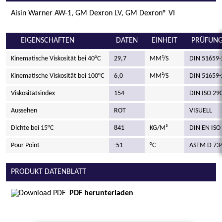
Aisin Warner AW-1, GM Dexron LV, GM Dexron® VI
EIGENSCHAFTEN
DATEN
EINHEIT
PRÜFUNG
Kinematische Viskosität bei 40°C
29,7
MM²/S
DIN 51659-
Kinematische Viskosität bei 100°C
6,0
MM²/S
DIN 51659-
Viskositätsindex
154
DIN ISO 29
Aussehen
ROT
VISUELL
Dichte bei 15°C
841
KG/M³
DIN EN ISO
Pour Point
-51
°C
ASTM D 73
PRODUKT DATENBLATT
PDF herunterladen