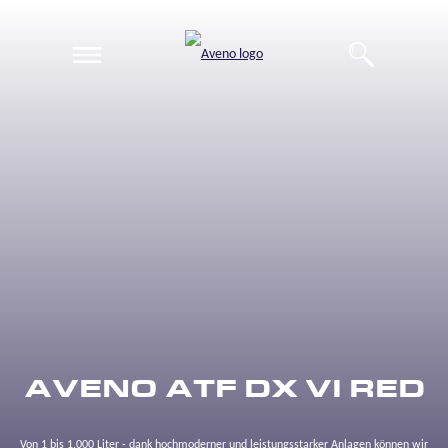
EN
DE
AVENO ATF DX VI RED
Von 1 bis 1.000 Liter - dank hochmoderner und leistungsstarker Anlagen können wir