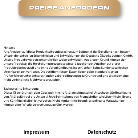
PREISE ANFORDERN
Hinweis
Alle Angaben auf dieser Produktseite entsprachen zum Zeitpunkt der Erstellung nach bestem
Wissen den aktuellen Erkenntnissen und Entwicklungen der Deutsche Ölwerke Lubmin GmbH.
Unsere Produkte werden kontinuierlich weiterentwickelt. Aus diesem Grund können sich
unsere Produkte, die Herstellungsprozesse sowie alle zugehörigen Angaben auf dieser
Produktseite jederzeit und ohne Vorankündigung ändern, sofern keine kundenspezifischen
Vereinbarungen vorliegen. Die veröffentlichten Daten liegen dabei standardisierten
Prüfverfahren unter entsprechenden Laborbedingungen zu Grunde und sind als allgemeine,
nicht verbindliche Richtwerte anzusehen.
Sachgerechte Entsorgung
Dieses Öl gehört nach dem Gebrauch in eine Altölannahmestelle! Unsachgemäße Beseitigung
von Altöl gefährdet die Umwelt! Jede Beimischung von Fremdstoffen wie Lösemitteln, Brems-
und Kühlflüssigkeiten ist verboten. Nicht kontaminierte und restentleerte Verpackungen
können einer Wiederverwertung zugeführt werden.
Impressum
Datenschutz