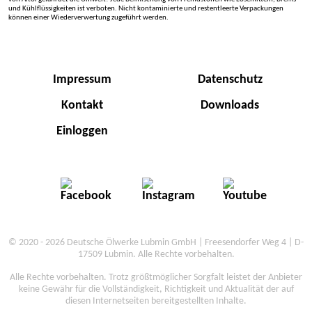
und Kühlflüssigkeiten ist verboten. Nicht kontaminierte und restentleerte Verpackungen
können einer Wiederverwertung zugeführt werden.
Impressum
Datenschutz
Kontakt
Downloads
Einloggen
© 2020 - 2026 Deutsche Ölwerke Lubmin GmbH | Freesendorfer Weg 4 | D-
17509 Lubmin. Alle Rechte vorbehalten.
Alle Rechte vorbehalten. Trotz größtmöglicher Sorgfalt leistet der Anbieter
keine Gewähr für die Vollständigkeit, Richtigkeit und Aktualität der auf
diesen Internetseiten bereitgestellten Inhalte.