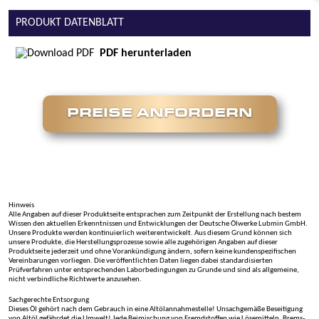
PRODUKT DATENBLATT
PDF herunterladen
PREISE ANFORDERN
Hinweis
Alle Angaben auf dieser Produktseite entsprachen zum Zeitpunkt der Erstellung nach bestem
Wissen den aktuellen Erkenntnissen und Entwicklungen der Deutsche Ölwerke Lubmin GmbH.
Unsere Produkte werden kontinuierlich weiterentwickelt. Aus diesem Grund können sich
unsere Produkte, die Herstellungsprozesse sowie alle zugehörigen Angaben auf dieser
Produktseite jederzeit und ohne Vorankündigung ändern, sofern keine kundenspezifischen
Vereinbarungen vorliegen. Die veröffentlichten Daten liegen dabei standardisierten
Prüfverfahren unter entsprechenden Laborbedingungen zu Grunde und sind als allgemeine,
nicht verbindliche Richtwerte anzusehen.
Sachgerechte Entsorgung
Dieses Öl gehört nach dem Gebrauch in eine Altölannahmestelle! Unsachgemäße Beseitigung
von Altöl gefährdet die Umwelt! Jede Beimischung von Fremdstoffen wie Lösemitteln, Brems-