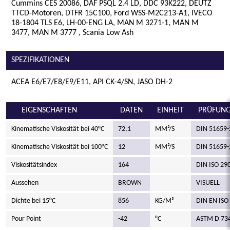
Cummins CES 20086, DAF PSQL 2.4 LD, DDC 93K222, DEUTZ
TTCD-Motoren, DTFR 15C100, Ford WSS-M2C213-A1, IVECO
18-1804 TLS E6, LH-00-ENG LA, MAN M 3271-1, MAN M
3477, MAN M 3777 , Scania Low Ash
SPEZIFIKATIONEN
ACEA E6/E7/E8/E9/E11, API CK-4/SN, JASO DH-2
EIGENSCHAFTEN
DATEN
EINHEIT
PRÜFUNG
Kinematische Viskosität bei 40°C
72,1
MM²/S
DIN 51659-
Kinematische Viskosität bei 100°C
12
MM²/S
DIN 51659-
Viskositätsindex
164
DIN ISO 29
Aussehen
BROWN
VISUELL
Dichte bei 15°C
856
KG/M³
DIN EN ISO
Pour Point
-42
°C
ASTM D 73