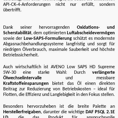
API‑CK‑4‑Anforderungen nicht nur erfüllt, sondern
übertrifft.
Dank seiner hervorragenden
Oxidations- und
Scherstabilität
, dem optimierten
Luftabscheidevermögen
sowie der
Low‑SAPS‑Formulierung
schützt es modernste
Abgasnachbehandlungssysteme langfristig und sorgt für
niedrigen Ölverbrauch, maximale Sauberkeit und höchste
Betriebssicherheit.
Auch wirtschaftlich ist AVENO Low SAPS HD Supreme
5W‑30 eine starke Wahl: Durch
verlängerte
Ölwechselintervalle
und messbare
Kraftstoffeinsparungen
bietet das Öl einen direkten
Beitrag zur Reduzierung von Betriebskosten – ideal für
Flotten, die Effizienz und Langlebigkeit in den Fokus stellen.
Besonders hervorzuheben ist die breite Palette an
Herstellerfreigaben
, darunter die wichtige
DAF PSQL 2.1E
LD
, die das Produkt für anspruchsvolle