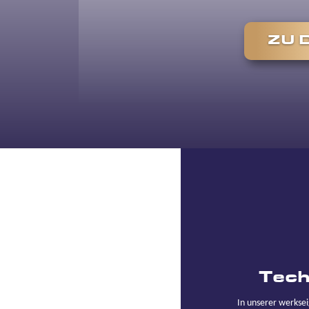
ZU 
Tech
In unserer werkse