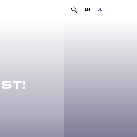
EN
DE
ST!