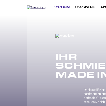
Startseite
Über AVENO
Akt
IHR
SCHMIE
MADE I
Dank qualifizier
Sortiment zu ent
optimale Öl biet
schauen Sie sich