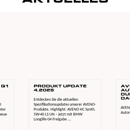
AKTUELLES
 Q1
PRODUKT UPDATE
AV
4.2025
AU
DU
DA
Entdecken Sie die aktuellen
O
Spezifikationsupdates unserer AVENO-
AVENO
nter
Produkte. Highlight: AVENO HC Synth.
Autom
 neue
5W-40 LS UN – jetzt mit BMW
Longlife-04 Freigabe ...