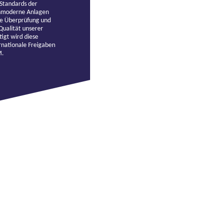
 Standards der
hmoderne Anlagen
ge Überprüfung und
Qualität unserer
tigt wird diese
rnationale Freigaben
M.