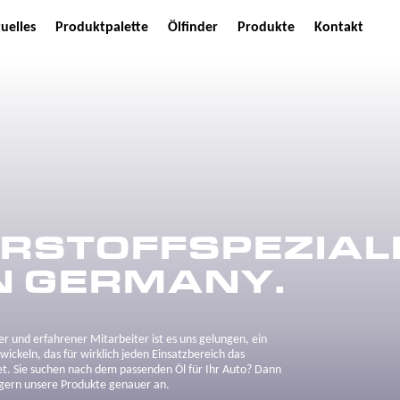
uelles
Produktpalette
Ölfinder
Produkte
Kontakt
RSTOFFSPEZIALI
N GERMANY.
ter und erfahrener Mitarbeiter ist es uns gelungen, ein
wickeln, das für wirklich jeden Einsatzbereich das
et. Sie suchen nach dem passenden Öl für Ihr Auto? Dann
 gern unsere Produkte genauer an.