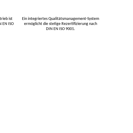
rieb ist
Ein integriertes Qualitätsmanagement-System
N EN ISO
ermöglicht die stetige Rezertifizierung nach
DIN EN ISO 9001.