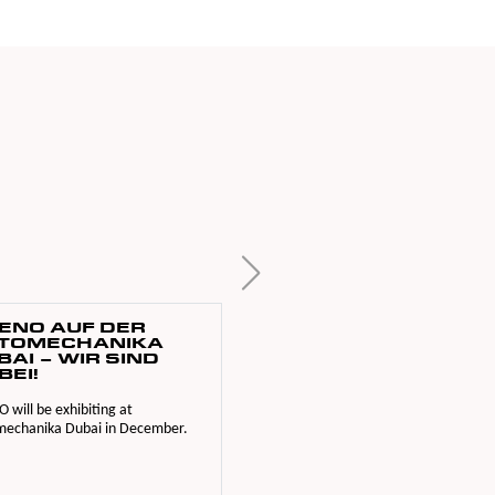
ENO AUF DER
PRODUKT UPDATE
3.2025
TOMECHANIKA
BAI – WIR SIND
Alle Spezifikationsänderungen auf
BEI!
einen Blick. Plus: ein Öl für alles –
erfahren Sie im neuen Newsletter,
 will be exhibiting at
warum AVENO WIV-Multi Supreme
echanika Dubai in December.
5W-30 optimale...
Weiter lesen