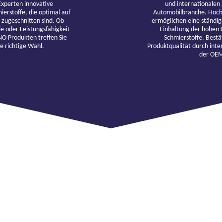
Experten innovative
und internationalen
erstoffe, die optimal auf
Automobilbranche. Hoc
 zugeschnitten sind. Ob
ermöglichen eine ständi
e oder Leistungsfähigkeit –
Einhaltung der hohen 
O Produkten treffen Sie
Schmierstoffe. Bestä
e richtige Wahl.
Produktqualität durch inte
der OE