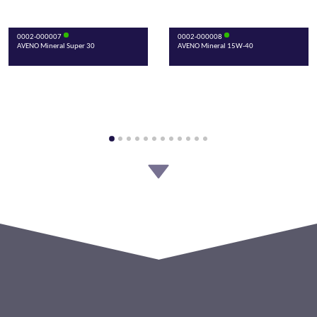
0002-000007
0002-000008
AVENO Mineral Super 30
AVENO Mineral 15W-40
0002-000009
0002-000076
AVENO Mineral Super 40
AVENO Mineral Super 70