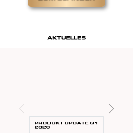
AKTUELLES
PRODUKT UPDATE Q1
4
2026