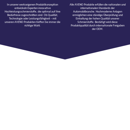
In unserer werkseigenen Produktkonzeption
Alle AVENO Produkte erfüllen die nationalen und
entwickeln Experten innovative
internationalen Standards der
Hochleistungsschmierstoffe, die optimal auf Ihre
Automobilbranche. Hochmoderne Anlagen
Bedürfnisse zugeschnitten sind. Ob Qualität,
ermöglichen eine ständige Überprüfung und
Technologie oder Leistungsfähigkeit – mit
Einhaltung der hohen Qualität unserer
unseren AVENO Produkten treffen Sie immer die
Schmierstoffe. Bestätigt wird diese
richtige Wahl.
Produktqualität durch internationale Freigaben
der OEM.