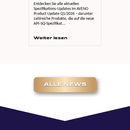
En
Entdecken Sie alle aktuellen
Sp
Spezifikations‑Updates im AVENO
Pr
5W
Product Update Q1/2026 – darunter
Lo
zahlreiche Produkte, die auf die neue
API‑SQ‑Spezifikat...
W
Weiter lesen
ALLE NEWS