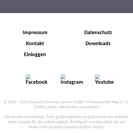
Impressum
Datenschutz
Kontakt
Downloads
Einloggen
© 2020 - 2026 Deutsche Ölwerke Lubmin GmbH | Freesendorfer Weg 4 | D-
17509 Lubmin. Alle Rechte vorbehalten.
Alle Rechte vorbehalten. Trotz größtmöglicher Sorgfalt leistet der Anbieter
keine Gewähr für die Vollständigkeit, Richtigkeit und Aktualität der auf
diesen Internetseiten bereitgestellten Inhalte.