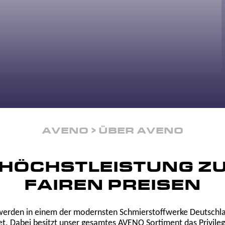
AVENO
ÜBER AVENO
HÖCHSTLEISTUNG Z
FAIREN PREISEN
rden in einem der modernsten Schmierstoffwerke Deutschlan
t. Dabei besitzt unser gesamtes AVENO Sortiment das Privileg