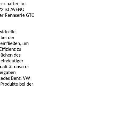
erschaften im
22 ist AVENO
 der Rennserie GTC
viduelle
 bei der
einfließen, um
ffizienz zu
rüchen des
 eindeutiger
ualität unserer
reigaben
edes Benz, VW,
 Produkte bei der