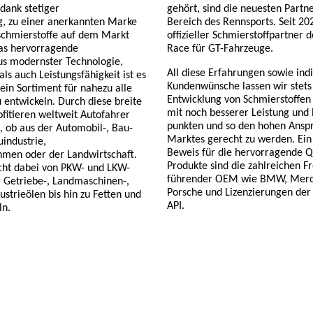
 dank stetiger
gehört, sind die neuesten Partn
g, zu einer anerkannten Marke
Bereich des Rennsports. Seit 20
schmierstoffe auf dem Markt
offizieller Schmierstoffpartner
das hervorragende
Race für GT-Fahrzeuge.
s modernster Technologie,
All diese Erfahrungen sowie indi
als auch Leistungsfähigkeit ist es
Kundenwünsche lassen wir stets
in Sortiment für nahezu alle
Entwicklung von Schmierstoffen 
 entwickeln. Durch diese breite
mit noch besserer Leistung und E
ofitieren weltweit Autofahrer
punkten und so den hohen Ansp
 ob aus der Automobil-, Bau-
Marktes gerecht zu werden. Ein
industrie,
Beweis für die hervorragende Q
hmen oder der Landwirtschaft.
Produkte sind die zahlreichen F
cht dabei von PKW- und LKW-
führender OEM wie BMW, Merc
 Getriebe-, Landmaschinen-,
Porsche und Lizenzierungen der
ustrieölen bis hin zu Fetten und
API.
ln.