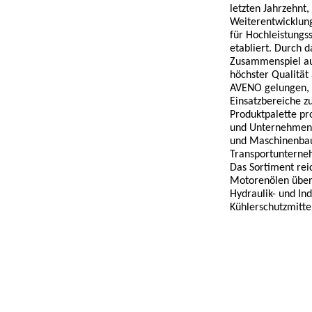
letzten Jahrzehnt,
Weiterentwicklun
für Hochleistungs
etabliert. Durch 
Zusammenspiel au
höchster Qualität 
AVENO gelungen, e
Einsatzbereiche zu
Produktpalette pr
und Unternehmen,
und Maschinenbau
Transportunterne
Das Sortiment rei
Motorenölen über
Hydraulik- und Ind
Kühlerschutzmitte