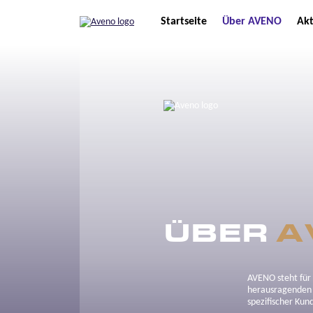
Startseite
Über AVENO
Akt
ÜBER
A
AVENO steht für 
herausragenden P
spezifischer Ku