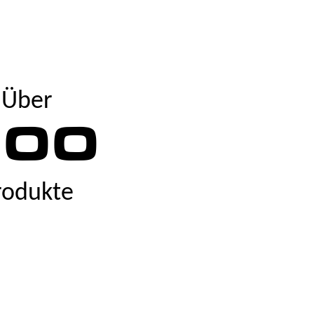
Über
500
rodukte