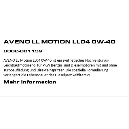
AVENO LL MOTION LL04 0W-40
0002-001139
AVENO LL Motion LL04 0W-40 ist ein synthetisches Hochleistungs-
Leichtlaufmotorenöl für PKW Benzin- und Dieselmotoren mit und ohne
Turboaufladung und Direkteinspritzer. Die spezielle Formulierung
verlängert die Lebensdauer des Dieselpartikelfilters du...
Mehr Information