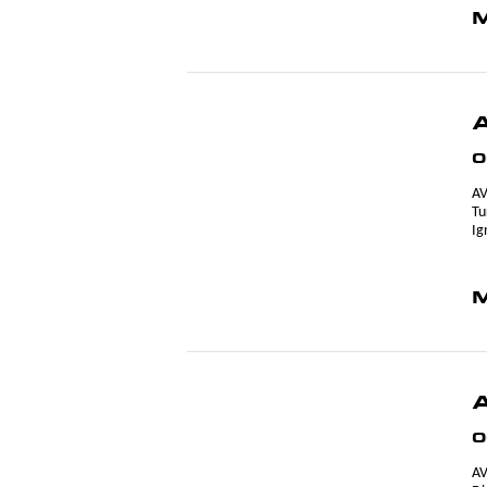
M
0
AV
Tu
Ig
M
0
AV