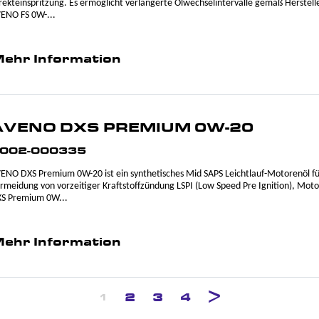
rekteinspritzung. Es ermöglicht verlängerte Ölwechselintervalle gemäß Herstelle
ENO FS 0W-...
ehr Information
AVENO DXS PREMIUM 0W-20
002-000335
ENO DXS Premium 0W-20 ist ein synthetisches Mid SAPS Leichtlauf-Motorenöl fü
rmeidung von vorzeitiger Kraftstoffzündung LSPI (Low Speed Pre Ignition), M
S Premium 0W...
ehr Information
2
3
4
1