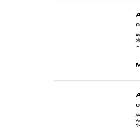
0
AV
oh
...
M
0
AV
Ve
DX