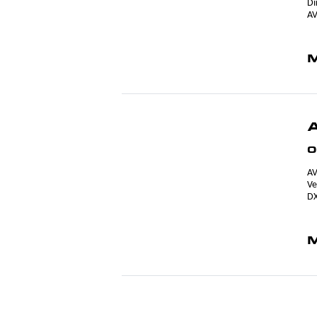
Di
AV
M
0
AV
Ve
DX
M