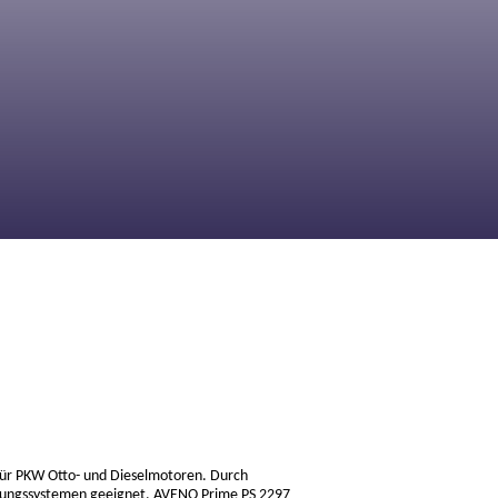
für PKW Otto- und Dieselmotoren. Durch
ndlungssystemen geeignet. AVENO Prime PS 2297