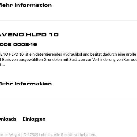
ehr Information
AVENO HLPD 10
002-000246
ENO HLPD 10 ist ein detergierendes Hydrauliköl und besitzt dadurch eine große 
f Basis von ausgewählten Grundölen mit Zusätzen zur Verhinderung von Korros
t...
ehr Information
nloads
Einloggen
fer Weg 4 | D-17509 Lubmin. Alle Rechte vorbehalten.