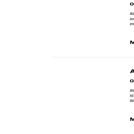
0
AV
au
en
M
0
AV
is
AV
M