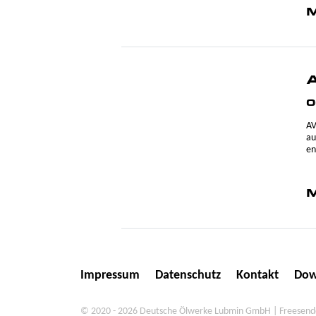
M
0
AV
au
en
M
Impressum
Datenschutz
Kontakt
Dow
© 2020 - 2026 Deutsche Ölwerke Lubmin GmbH | Freesendor