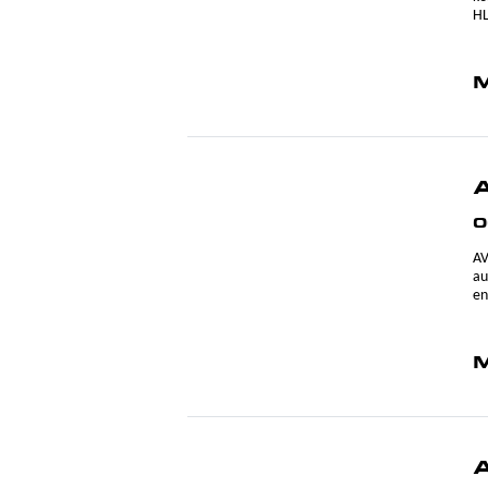
HL
M
0
AV
au
en
M