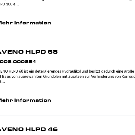
PD 100 e...
ehr Information
AVENO HLPD 68
002-000251
ENO HLPD 68 ist ein detergierendes Hydrauliköl und besitzt dadurch eine große 
f Basis von ausgewählten Grundölen mit Zusätzen zur Verhinderung von Korros
t...
ehr Information
AVENO HLPD 46