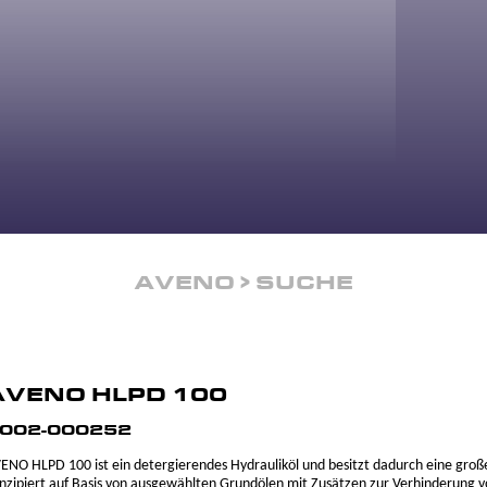
AVENO
SUCHE
AVENO HLPD 100
002-000252
ENO HLPD 100 ist ein detergierendes Hydrauliköl und besitzt dadurch eine große
nzipiert auf Basis von ausgewählten Grundölen mit Zusätzen zur Verhinderung 