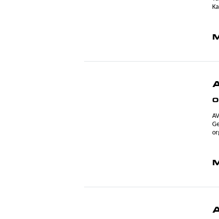
Ka
M
0
AV
Ge
or
M