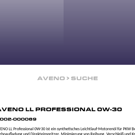
AVENO
SUCHE
AVENO LL PROFESSIONAL 0W-30
002-000069
ENO LL Professional 0W-30 ist ein synthetisches Leichtlauf-Motorenöl für PKW 
rboaufladung und Direkteinspritzer. Minimierung von Reibung, Verschleiß und Kr