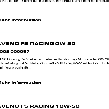
t Partikelfilter. Es bietet durch seine spezielle Formulierung eine erhebliche Kraf
ehr Information
AVENO FS RACING 0W-50
002-000057
ENO FS Racing 0W-50 ist ein synthetisches Hochleistungs-Motorenöl für PKW Ot
rboaufladung und Direkteinspritzer. AVENO FS Racing 0W-50 zeichnet sich durch 
nimierung von Krafts...
ehr Information
AVENO FS RACING 10W-50