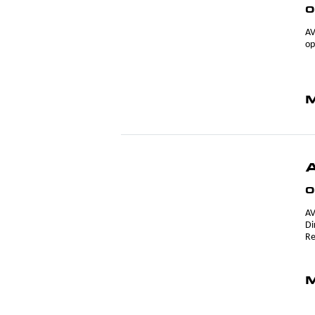
0
AV
op
M
0
AV
Di
Re
M