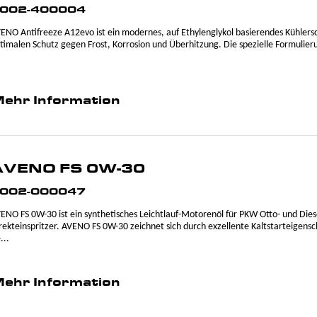
002-400004
ENO Antifreeze A12evo ist ein modernes, auf Ethylenglykol basierendes Kühlers
timalen Schutz gegen Frost, Korrosion und Überhitzung. Die spezielle Formulieru
ehr Information
AVENO FS 0W-30
002-000047
ENO FS 0W-30 ist ein synthetisches Leichtlauf-Motorenöl für PKW Otto- und Di
rekteinspritzer. AVENO FS 0W-30 zeichnet sich durch exzellente Kaltstarteigens
...
ehr Information