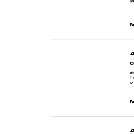
mi
M
0
AV
Tu
Mi
M