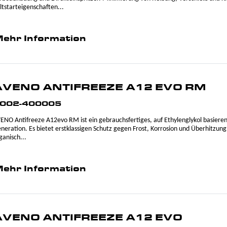
ltstarteigenschaften...
ehr Information
AVENO ANTIFREEZE A12 EVO RM
002-400005
ENO Antifreeze A12evo RM ist ein gebrauchsfertiges, auf Ethylenglykol basier
neration. Es bietet erstklassigen Schutz gegen Frost, Korrosion und Überhitzung
ganisch...
ehr Information
AVENO ANTIFREEZE A12 EVO