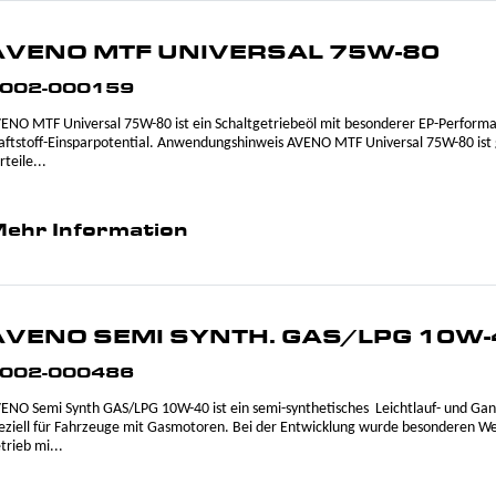
AVENO MTF UNIVERSAL 75W-80
002-000159
ENO MTF Universal 75W-80 ist ein Schaltgetriebeöl mit besonderer EP-Perform
aftstoff-Einsparpotential. Anwendungshinweis AVENO MTF Universal 75W-80 ist g
rteile...
ehr Information
AVENO SEMI SYNTH. GAS/LPG 10W-
002-000486
ENO Semi Synth GAS/LPG 10W-40 ist ein semi-synthetisches Leichtlauf- und Ga
eziell für Fahrzeuge mit Gasmotoren. Bei der Entwicklung wurde besonderen Wer
trieb mi...