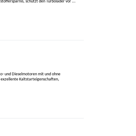
tstoffersparnis, schützt den Turbolader vor ...
to- und Dieselmotoren mit und ohne
exzellente Kaltstarteigenschaften,