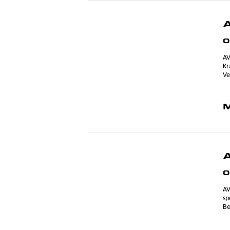
0
AV
Kr
Ve
M
0
AV
sp
Be