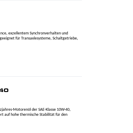
ance, exzellentem Synchronverhalten und
eeignet für Transaxlesysteme, Schaltgetriebe,
40
nzjahres-Motorenöl der SAE-Klasse 10W-40,
t auf hohe thermische Stabilität für den