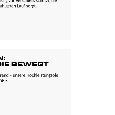
sig vor Verschleiß schützt, die
uhigeren Lauf sorgt.
N:
IE BEWEGT
parend – unsere Hochleistungsöle
röße.