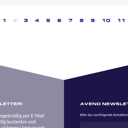
1
3
4
5
6
7
8
9
10
11
2
LETTER!
AVENO NEWSLE
regelmäßig per E-Mail
Bitte das nachfolgende Kontakfo
lig kostenlos und