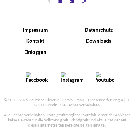
2
3
1
Impressum
Datenschutz
Kontakt
Downloads
Einloggen
© 2020 - 2026 Deutsche Ölwerke Lubmin GmbH | Freesendorfer Weg 4 | D-
17509 Lubmin. Alle Rechte vorbehalten.
Alle Rechte vorbehalten. Trotz größtmöglicher Sorgfalt leistet der Anbieter
keine Gewähr für die Vollständigkeit, Richtigkeit und Aktualität der auf
diesen Internetseiten bereitgestellten Inhalte.