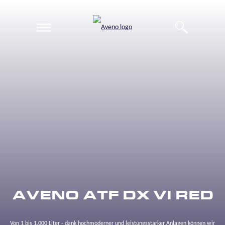
EN
DE
AVENO ATF DX VI RED
Von 1 bis 1.000 Liter - dank hochmoderner und leistungsstarker Anlagen können wir