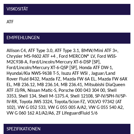
VISKOSITÄT
ATF
EMPFEHLUNGEN
Allison C4, ATF Type 3.0, ATF Type 3.1, BMW/Mini ATF 3+,
Chrysler MS-9602 ATF +4 , Ford MERCON® LV, Ford WSS-
M2C938-A, Ford/Lincoln/Mercury XT-6-DSP [SP],
Ford/Lincoln/Mercury XT-6-QSP [SP], Honda ATF DW-1,
Hyundai/Kia NWS-9638 T-5, Isuzu ATF WSI , Jaguar/Land
Rover Fluid 8432, Mazda FZ, Mazda FW 6A EL, Mazda FW 6AX
EL, MB 236.12, MB 236.14, MB 236.41, Mitsubishi DiaQueen
ATF J3/PA, Nissan Matic-S, Porsche 000 043 304 00, Shell
3353, Shell 134, Shell M-1375.4, Shell 12108, SP-IV/SPH-IV/SP-
IV-RR, Toyota JWS 3324, Toyota/Scion FZ, VOLVO 97342 (AT
102), VW G 052 533, VW G 055 005 A/A2, VW G 055 540 A2,
VW G 060 162 A1/A2/A6, ZF LifeguardFluid 5/6
SPEZIFIKATIONEN