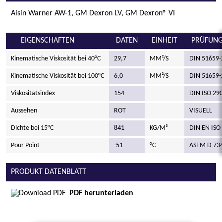
Aisin Warner AW-1, GM Dexron LV, GM Dexron® VI
EIGENSCHAFTEN
DATEN
EINHEIT
PRÜFUNG
Kinematische Viskosität bei 40°C
29,7
MM²/S
DIN 51659-
Kinematische Viskosität bei 100°C
6,0
MM²/S
DIN 51659-
Viskositätsindex
154
DIN ISO 29
Aussehen
ROT
VISUELL
Dichte bei 15°C
841
KG/M³
DIN EN ISO
Pour Point
-51
°C
ASTM D 73
PRODUKT DATENBLATT
PDF herunterladen