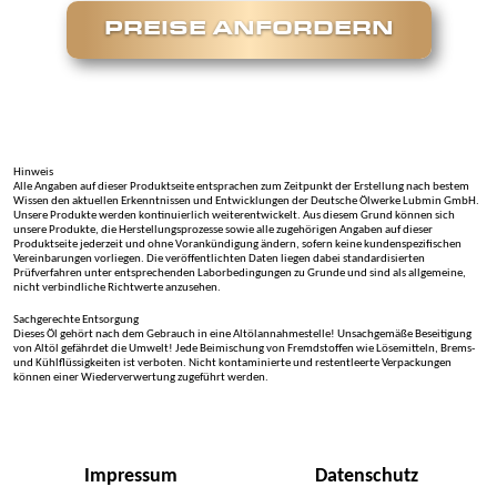
PREISE ANFORDERN
Hinweis
Alle Angaben auf dieser Produktseite entsprachen zum Zeitpunkt der Erstellung nach bestem
Wissen den aktuellen Erkenntnissen und Entwicklungen der Deutsche Ölwerke Lubmin GmbH.
Unsere Produkte werden kontinuierlich weiterentwickelt. Aus diesem Grund können sich
unsere Produkte, die Herstellungsprozesse sowie alle zugehörigen Angaben auf dieser
Produktseite jederzeit und ohne Vorankündigung ändern, sofern keine kundenspezifischen
Vereinbarungen vorliegen. Die veröffentlichten Daten liegen dabei standardisierten
Prüfverfahren unter entsprechenden Laborbedingungen zu Grunde und sind als allgemeine,
nicht verbindliche Richtwerte anzusehen.
Sachgerechte Entsorgung
Dieses Öl gehört nach dem Gebrauch in eine Altölannahmestelle! Unsachgemäße Beseitigung
von Altöl gefährdet die Umwelt! Jede Beimischung von Fremdstoffen wie Lösemitteln, Brems-
und Kühlflüssigkeiten ist verboten. Nicht kontaminierte und restentleerte Verpackungen
können einer Wiederverwertung zugeführt werden.
Impressum
Datenschutz