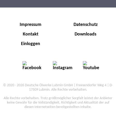
Impressum
Datenschutz
Kontakt
Downloads
Einloggen
© 2020 - 2026 Deutsche Ölwerke Lubmin GmbH | Freesendorfer Weg 4 | D-
17509 Lubmin. Alle Rechte vorbehalten.
Alle Rechte vorbehalten. Trotz größtmöglicher Sorgfalt leistet der Anbieter
keine Gewähr für die Vollständigkeit, Richtigkeit und Aktualität der auf
diesen Internetseiten bereitgestellten Inhalte.