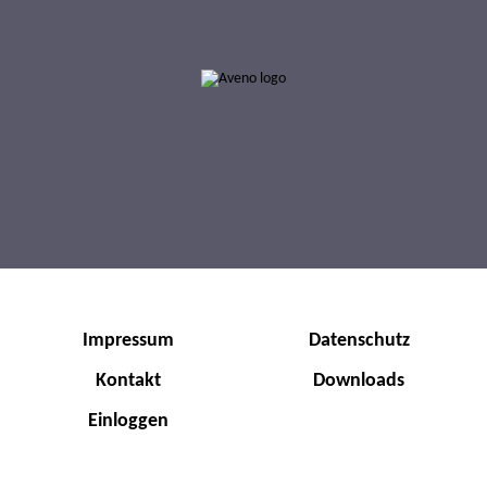
0002-000270
0002-000271
AVENO Circulating Oil CL 460
AVENO Circulating Oil CL 220
Impressum
Datenschutz
Kontakt
Downloads
Einloggen