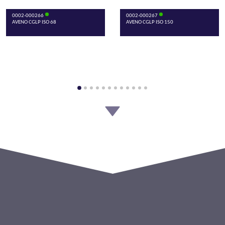
0002-000266
0002-000267
AVENO CGLP ISO 68
AVENO CGLP ISO 150
0002-000268
0002-000269
AVENO CGLP ISO 220
AVENO Circulating Oil CL 320