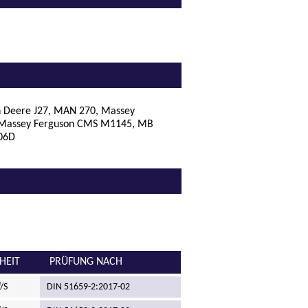
hn Deere J27, MAN 270, Massey
 Massey Ferguson CMS M1145, MB
/06D
HEIT
PRÜFUNG NACH
/S
DIN 51659-2:2017-02