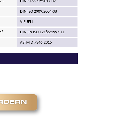
/S
DIN 51659-2:2017-02
DIN ISO 2909:2004-08
VISUELL
M³
DIN EN ISO 12185:1997-11
ASTM D 7346:2015
ORDERN