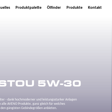
uelles
Produktpalette
Ölfinder
Produkte
Kontakt
STOU 5W-30
Liter - dank hochmoderner und leistungsstarker Anlagen
 alle AVENO Produkte, ganz gleich für welches
n den gängisten Gebindegrößen anbieten.