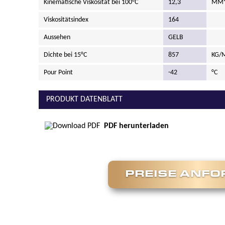
Kinematische Viskosität bei 100°C
12,3
MM²
Viskositätsindex
164
Aussehen
GELB
Dichte bei 15°C
857
KG/
Pour Point
-42
°C
PRODUKT DATENBLATT
PDF herunterladen
PREISE ANF