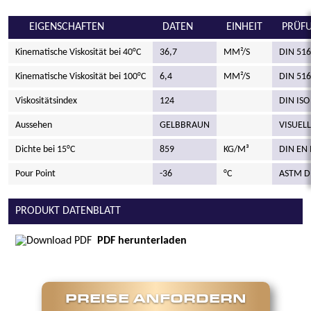
EIGENSCHAFTEN
DATEN
EINHEIT
PRÜF
Kinematische Viskosität bei 40°C
36,7
MM²/S
DIN 516
Kinematische Viskosität bei 100°C
6,4
MM²/S
DIN 516
Viskositätsindex
124
DIN ISO
Aussehen
GELBBRAUN
VISUELL
Dichte bei 15°C
859
KG/M³
DIN EN 
Pour Point
-36
°C
ASTM D
PRODUKT DATENBLATT
PDF herunterladen
PREISE ANFORDERN