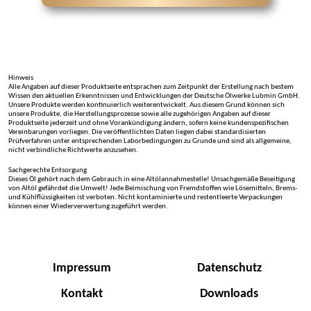
Hinweis
Alle Angaben auf dieser Produktseite entsprachen zum Zeitpunkt der Erstellung nach bestem
Wissen den aktuellen Erkenntnissen und Entwicklungen der Deutsche Ölwerke Lubmin GmbH.
Unsere Produkte werden kontinuierlich weiterentwickelt. Aus diesem Grund können sich
unsere Produkte, die Herstellungsprozesse sowie alle zugehörigen Angaben auf dieser
Produktseite jederzeit und ohne Vorankündigung ändern, sofern keine kundenspezifischen
Vereinbarungen vorliegen. Die veröffentlichten Daten liegen dabei standardisierten
Prüfverfahren unter entsprechenden Laborbedingungen zu Grunde und sind als allgemeine,
nicht verbindliche Richtwerte anzusehen.
Sachgerechte Entsorgung
Dieses Öl gehört nach dem Gebrauch in eine Altölannahmestelle! Unsachgemäße Beseitigung
von Altöl gefährdet die Umwelt! Jede Beimischung von Fremdstoffen wie Lösemitteln, Brems-
und Kühlflüssigkeiten ist verboten. Nicht kontaminierte und restentleerte Verpackungen
können einer Wiederverwertung zugeführt werden.
Impressum
Datenschutz
Kontakt
Downloads