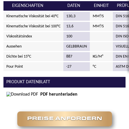
EIGENSCHAFTEN
DATEN
EINHEIT
PRÜF
Kinematische Viskosität bei 40°C
130,3
MM²/S
DIN 516
Kinematische Viskosität bei 100°C
13,6
MM²/S
DIN 516
Viskositätsindex
100
DIN ISO
Aussehen
GELBBRAUN
VISUELL
Dichte bei 15°C
887
KG/M³
DIN EN 
Pour Point
-27
°C
ASTM D
PRODUKT DATENBLATT
PDF herunterladen
PREISE ANFORDERN