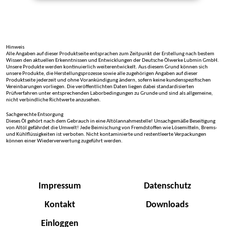
Hinweis
Alle Angaben auf dieser Produktseite entsprachen zum Zeitpunkt der Erstellung nach bestem
Wissen den aktuellen Erkenntnissen und Entwicklungen der Deutsche Ölwerke Lubmin GmbH.
Unsere Produkte werden kontinuierlich weiterentwickelt. Aus diesem Grund können sich
unsere Produkte, die Herstellungsprozesse sowie alle zugehörigen Angaben auf dieser
Produktseite jederzeit und ohne Vorankündigung ändern, sofern keine kundenspezifischen
Vereinbarungen vorliegen. Die veröffentlichten Daten liegen dabei standardisierten
Prüfverfahren unter entsprechenden Laborbedingungen zu Grunde und sind als allgemeine,
nicht verbindliche Richtwerte anzusehen.
Sachgerechte Entsorgung
Dieses Öl gehört nach dem Gebrauch in eine Altölannahmestelle! Unsachgemäße Beseitigung
von Altöl gefährdet die Umwelt! Jede Beimischung von Fremdstoffen wie Lösemitteln, Brems-
und Kühlflüssigkeiten ist verboten. Nicht kontaminierte und restentleerte Verpackungen
können einer Wiederverwertung zugeführt werden.
Impressum
Datenschutz
Kontakt
Downloads
Einloggen