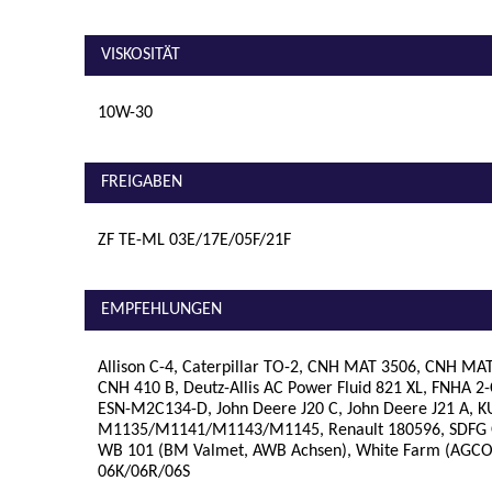
VISKOSITÄT
10W-30
FREIGABEN
ZF TE-ML 03E/17E/05F/21F
EMPFEHLUNGEN
Allison C-4, Caterpillar TO-2, CNH MAT 3506, CNH M
CNH 410 B, Deutz-Allis AC Power Fluid 821 XL, FNHA 2
ESN-M2C134-D, John Deere J20 C, John Deere J21 A,
M1135/M1141/M1143/M1145, Renault 180596, SDFG O
WB 101 (BM Valmet, AWB Achsen), White Farm (AGCO
06K/06R/06S