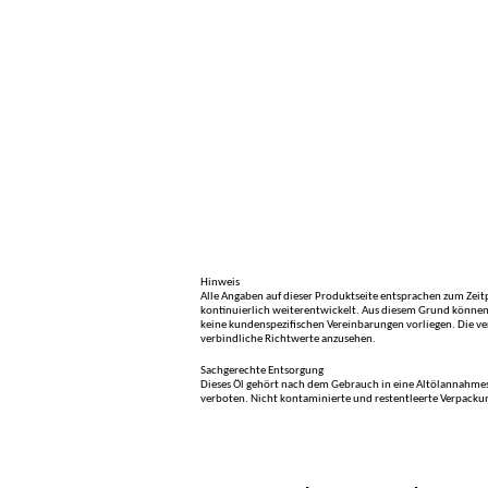
Hinweis
Alle Angaben auf dieser Produktseite entsprachen zum Ze
kontinuierlich weiterentwickelt. Aus diesem Grund können 
keine kundenspezifischen Vereinbarungen vorliegen. Die ve
verbindliche Richtwerte anzusehen.
Sachgerechte Entsorgung
Dieses Öl gehört nach dem Gebrauch in eine Altölannahmes
verboten. Nicht kontaminierte und restentleerte Verpack