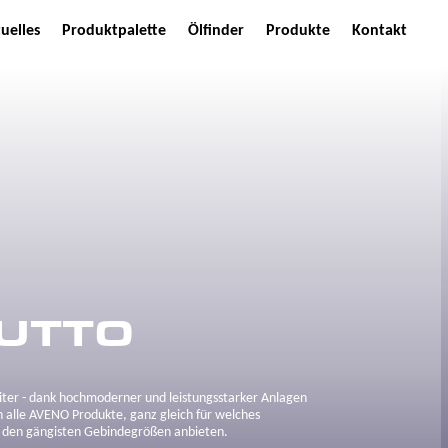
uelles
Produktpalette
Ölfinder
Produkte
Kontakt
UTTO
Liter - dank hochmoderner und leistungsstarker Anlagen
 alle AVENO Produkte, ganz gleich für welches
n den gängisten Gebindegrößen anbieten.