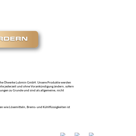
ORDERN
utsche Ölwerke Lubmin GmbH. Unsere Produkte werden
eite jederzeit und ohne Vorankündigung ändern, sofern
ungen zu Grunde und sind als allgemeine, nicht
 wie Lösemitteln, Brems- und Kühlflüssigkeiten ist