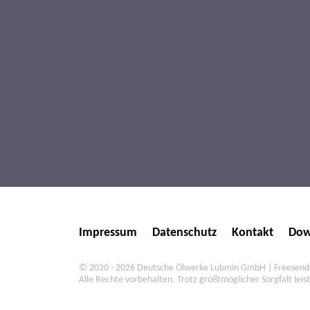
Impressum
Datenschutz
Kontakt
Dow
© 2020 - 2026 Deutsche Ölwerke Lubmin GmbH | Freesendor
Alle Rechte vorbehalten. Trotz größtmöglicher Sorgfalt leist