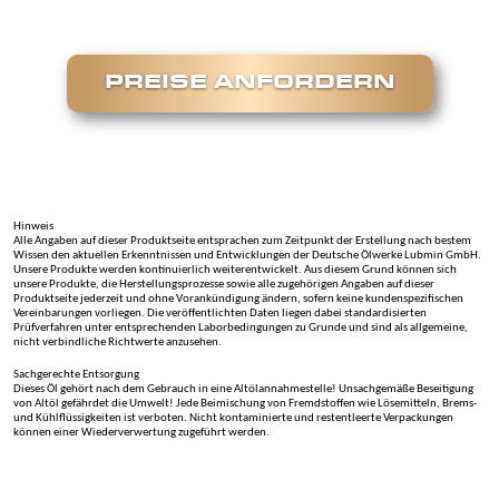
PREISE ANFORDERN
Hinweis
Alle Angaben auf dieser Produktseite entsprachen zum Zeitpunkt der Erstellung nach bestem
Wissen den aktuellen Erkenntnissen und Entwicklungen der Deutsche Ölwerke Lubmin GmbH.
Unsere Produkte werden kontinuierlich weiterentwickelt. Aus diesem Grund können sich
unsere Produkte, die Herstellungsprozesse sowie alle zugehörigen Angaben auf dieser
Produktseite jederzeit und ohne Vorankündigung ändern, sofern keine kundenspezifischen
Vereinbarungen vorliegen. Die veröffentlichten Daten liegen dabei standardisierten
Prüfverfahren unter entsprechenden Laborbedingungen zu Grunde und sind als allgemeine,
nicht verbindliche Richtwerte anzusehen.
Sachgerechte Entsorgung
Dieses Öl gehört nach dem Gebrauch in eine Altölannahmestelle! Unsachgemäße Beseitigung
von Altöl gefährdet die Umwelt! Jede Beimischung von Fremdstoffen wie Lösemitteln, Brems-
und Kühlflüssigkeiten ist verboten. Nicht kontaminierte und restentleerte Verpackungen
können einer Wiederverwertung zugeführt werden.