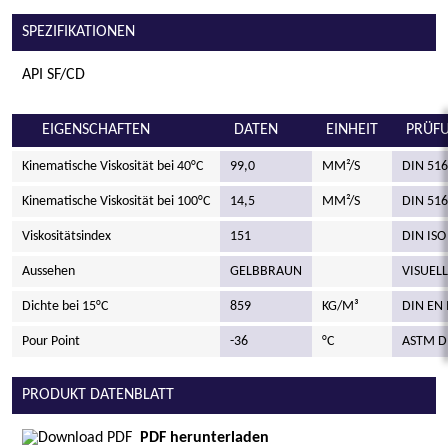
SPEZIFIKATIONEN
API SF/CD
EIGENSCHAFTEN
DATEN
EINHEIT
PRÜF
Kinematische Viskosität bei 40°C
99,0
MM²/S
DIN 516
Kinematische Viskosität bei 100°C
14,5
MM²/S
DIN 516
Viskositätsindex
151
DIN ISO
Aussehen
GELBBRAUN
VISUELL
Dichte bei 15°C
859
KG/M³
DIN EN 
Pour Point
-36
°C
ASTM D
PRODUKT DATENBLATT
PDF herunterladen