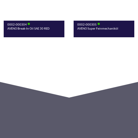
0002-000304
0002-000305
AVENO Break-In Oil SAE 30 RED
AVENO Super Feinmechaniköl